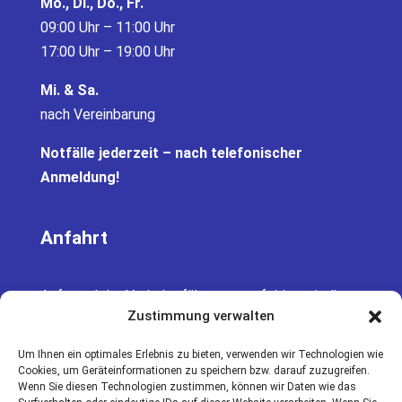
Mo., Di., Do., Fr.
09:00 Uhr – 11:00 Uhr
17:00 Uhr – 19:00 Uhr
Mi. & Sa.
nach Vereinbarung
Notfälle jederzeit – nach telefonischer
Anmeldung!
Anfahrt
Aufgrund der Verkehrsführung empfehlen wir die
Zustimmung verwalten
Anfahrt von der A661 kommend über die
Goethestraße.
Um Ihnen ein optimales Erlebnis zu bieten, verwenden wir Technologien wie
Cookies, um Geräteinformationen zu speichern bzw. darauf zuzugreifen.
Parkmöglichkeiten befinden sich direkt vor der
Wenn Sie diesen Technologien zustimmen, können wir Daten wie das